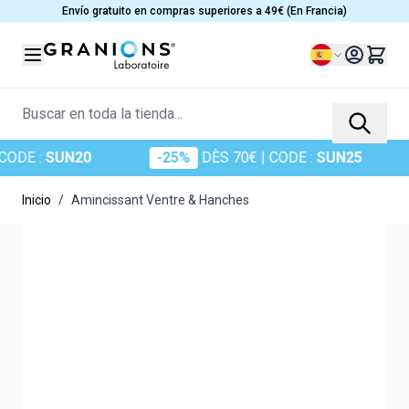
Ir al contenido
Envío gratuito en compras superiores a 49€ (En Francia)
Lenguaje
Buscar en toda la tienda...
E :
SUN20
-25%
DÈS 70€
| CODE :
SUN25
Inicio
/
Amincissant Ventre & Hanches
Main image
Click to view image in fullscreen