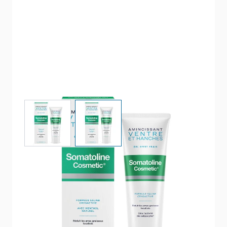
View larger image
View larger image
AMINCISSANT VENTRE &
HANCHES - GEL EFFET FRAIS
Le froid cible vos rondeurs
39,90 €
5/5 -
8 reviews