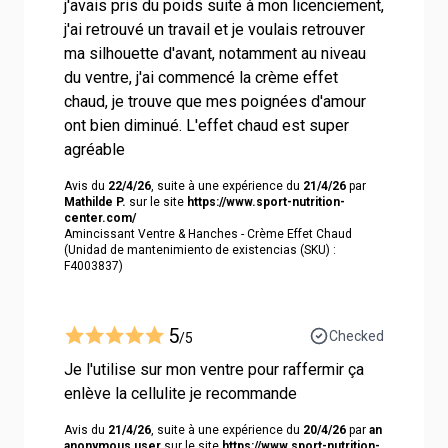
j'avais pris du poids suite à mon licenciement,
j'ai retrouvé un travail et je voulais retrouver
ma silhouette d'avant, notamment au niveau
du ventre, j'ai commencé la crème effet
chaud, je trouve que mes poignées d'amour
ont bien diminué. L'effet chaud est super
agréable
Avis du
22/4/26
, suite à une expérience du
21/4/26
par
Mathilde P.
sur le site
https://www.sport-nutrition-
center.com/
Amincissant Ventre & Hanches - Crème Effet Chaud
(Unidad de mantenimiento de existencias (SKU) :
F4003837)
5
Checked
/5
Je l'utilise sur mon ventre pour raffermir ça
enlève la cellulite je recommande
Avis du
21/4/26
, suite à une expérience du
20/4/26
par
an
anonymous user
sur le site
https://www.sport-nutrition-