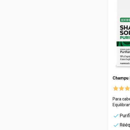
Champu So
Para cabe
Equilibra
Purif
Rééq