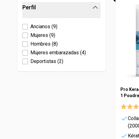
Skip to product list
Fertilidad y embarazo
Perfil
Levure de bière
Trastornos
Manganes
Veinomix
filter
Hydratation
Melatonina
Ojos
Molibdeno
Pat'Patro
Inmunidad
Ancianos
(
9
)
Morosil
Potasio
Longévit
Mujeres
(
9
)
Libido
Niacinamide
Selenio
Hombres
(
8
)
EAFIT
Omega 3
Zinc
Mujeres embarazadas
(
4
)
Probióticos
Canettes
Deportistas
(
2
)
Shilajit
Pro Kera
1 Poudr
Colla
(200
Kérat