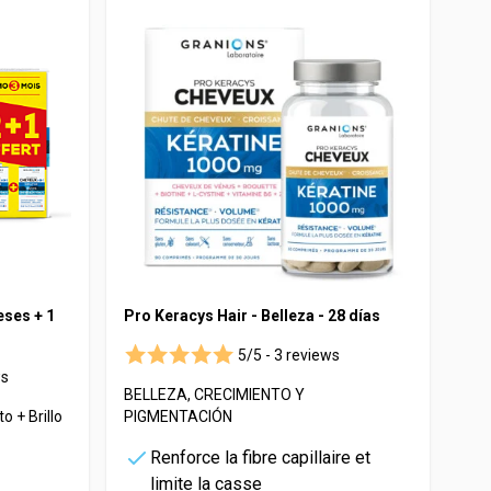
Maca
Myrtille
Propolis
Psyllium
Quinquina
Reine des prés
Rhodiola
Vigne rouge
Safran
eses + 1
Pro Keracys Hair - Belleza - 28 días
5/5 -
3 reviews
ws
BELLEZA, CRECIMIENTO Y
o + Brillo
PIGMENTACIÓN
Renforce la fibre capillaire et
limite la casse