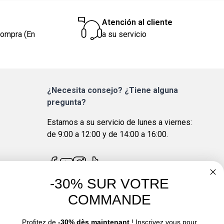
Atención al cliente
compra (En
a su servicio
¿Necesita consejo? ¿Tiene alguna
pregunta?
Estamos a su servicio de lunes a viernes:
de 9:00 a 12:00 y de 14:00 a 16:00.
-30% SUR VOTRE
COMMANDE
4.7
/
5
Profitez de
-30% dès maintenant
! Inscrivez vous pour