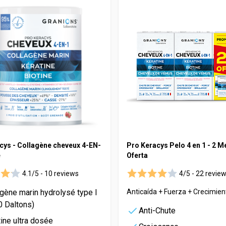
 masculinos
o
Vitamineris
uille
All-in-One
é
Somatoline
Effervescente
 Santé
cys - Collagène cheveux 4-EN-
Pro Keracys Pelo 4 en 1 - 2 M
e
Oferta
4.1/5 -
10 reviews
4/5 -
22 revie
gène marin hydrolysé type I
Anticaída + Fuerza + Crecimient
0 Daltons)
Anti-Chute
ine ultra dosée