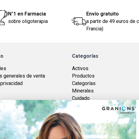
N°1 en Farmacia
Envío gratuito
sobre oligoterapia
a partir de 49 euros de 
Francia)
to
Categorías
les
Activos
s generales de venta
Productos
 privacidad
Categorías
Minerales
Cuidado
Marcas
Vitaminas
Plantes
Descubrir Foucaud