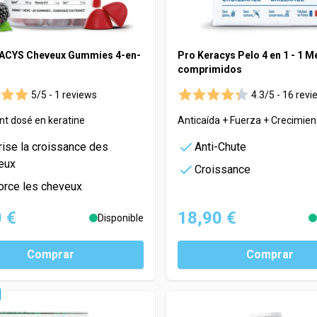
ACYS Cheveux Gummies 4-en-
Pro Keracys Pelo 4 en 1 - 1 M
comprimidos
5/5 -
1 reviews
4.3/5 -
16 revi
t dosé en keratine
Anticaída + Fuerza + Crecimient
rise la croissance des
Anti-Chute
eux
Croissance
orce les cheveux
 €
18,90 €
Disponible
Comprar
Comprar