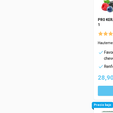
PRO KER
1
Hautemen
Favo
chev
Renf
28,90
Precio bajo