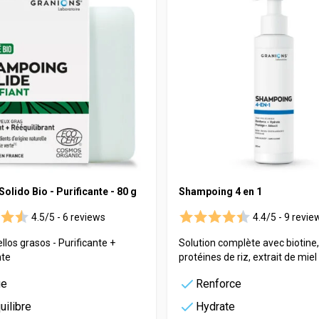
lido Bio - Purificante - 80 g
Shampoing 4 en 1
4.5/5 -
6 reviews
4.4/5 -
9 revie
llos grasos - Purificante +
Solution complète avec biotine,
nte
protéines de riz, extrait de miel
ie
Renforce
uilibre
Hydrate