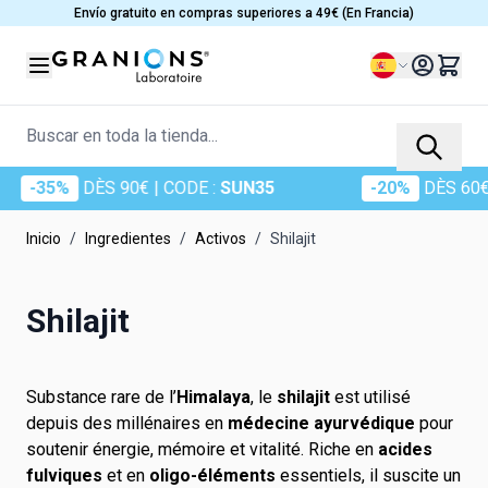
Ir al contenido
Envío gratuito en compras superiores a 49€ (En Francia)
Lenguaje
Buscar en toda la tienda...
%
DÈS 90€
| CODE :
SUN35
-20%
DÈS 60€
| CODE
Inicio
/
Ingredientes
/
Activos
/
Shilajit
Shilajit
Substance rare de l’
Himalaya
, le
shilajit
est utilisé
depuis des millénaires en
médecine ayurvédique
pour
soutenir énergie, mémoire et vitalité. Riche en
acides
fulviques
et en
oligo-éléments
essentiels, il suscite un