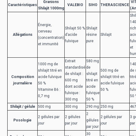
Granions
VI
Caractéristiques
VALEBIO
SIHO
THERASCIENCE
Shilajit 1000mg
(A
Shil
140
Énergie,
Shilajit 50 %
Shilajit
ric
cerveau
Allégations
d’acide
résine
Shilajit
aci
(concentration)
fulvique
pure
ful
et immunité
et
hu
Extrait
580 mg
1000 mg de
14
standardisé
de
shilajit titré en
500 mg de
de s
de shilajit :
shilajit
Composition
acide fulvique
shilajit titré en
titr
600 mg
titré en
journalière
50 %
acide fulvique
aci
dont acide
acide
Vitamine B6 :
50 %
ful
fulvique :
fulvique
0,7 mg
50 
300 mg
50 %
Shilajit / gélule
500 mg
300 mg
290 mg
250 mg
46
2
2 gélules par
2 gélules
2 gélules par
3 g
Posologie
gélules
jour
par jour
jour
par
par jour
30