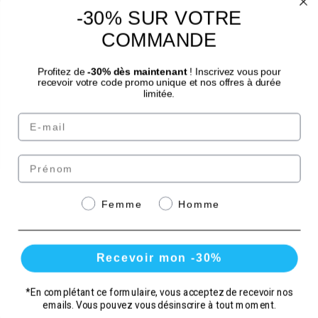
-30% SUR VOTRE
4.7
/
5
COMMANDE
Profitez de
-30% dès maintenant
! Inscrivez vous pour
recevoir votre code promo unique et nos offres à durée
limitée.
Email
© Laboratoire des GRANIONS 2026 | Pago seguro | *Norma AFNOR NF EN 17444.
Ver ficha del producto.
Prénom
Paga de forma segura
Genre
Femme
Homme
con
Recevoir mon -30%
*En complétant ce formulaire, vous acceptez de recevoir nos
emails. Vous pouvez vous désinscrire à tout moment.