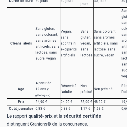
Durée de cure
30 jours
30 jours
30 jours
30 
jours
Sa
glu
sa
Sans gluten,
col
Vegan,
Sans
Sans colorant,
sans colorant,
sa
sans
gluten,
sans arômes
sans arômes
ar
Cleans labels
additifs ni
vegan,
artificiels, sans
artificiels, sans
arti
excipients
sans
lactose, sans
lactose, sans
sa
artificiels
lactose
sucre, vegan
sucre, vegan
lac
sa
suc
ve
À partir de
Réservé à
Non
Rés
Âge
12 ans
Non précisé
(1
l’adulte
précisé
l’ad
gélule/jour)
Prix
24,90 €
24,90 €
35,00 €
48,92 €
19,
Coût journalier
0,83 €
0,83 €
1,17 €
1,63 €
0,6
Le rapport
qualité-prix
et la
sécurité certifiée
distinguent Granions
®
de la concurrence.