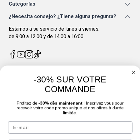
Categorías
¿Necesita consejo? ¿Tiene alguna pregunta?
Estamos a su servicio de lunes a viernes:
de 9:00 a 12:00 y de 14:00 a 16:00.
-30% SUR VOTRE
4.7
/
5
COMMANDE
Profitez de
-30% dès maintenant
! Inscrivez vous pour
recevoir votre code promo unique et nos offres à durée
limitée.
Email
© Laboratoire des GRANIONS 2026 | Pago seguro | *Norma AFNOR NF EN 17444.
Ver ficha del producto.