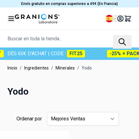
Ir al contenido
Envío gratuito en compras superiores a 49€ (En Francia)
Lenguaje
Buscar en toda la tienda...
DÈS 60€ D'ACHAT
| CODE :
FIT25
-25% + PACK
Inicio
/
Ingredientes
/
Minerales
/
Yodo
Yodo
Ordenar por