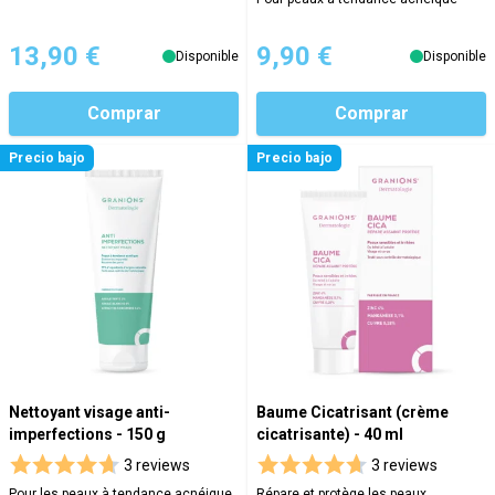
13,90 €
9,90 €
Disponible
Disponible
Comprar
Comprar
Precio bajo
Precio bajo
Nettoyant visage anti-
Baume Cicatrisant (crème
imperfections - 150 g
cicatrisante) - 40 ml
3 reviews
3 reviews
Pour les peaux à tendance acnéique
Répare et protège les peaux