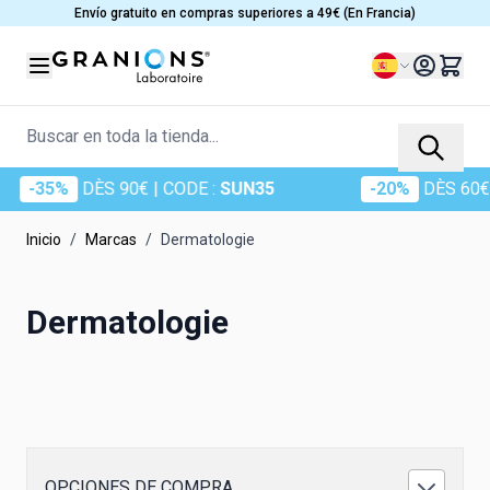
Ir al contenido
Envío gratuito en compras superiores a 49€ (En Francia)
Lenguaje
Buscar en toda la tienda...
-35%
DÈS 90€
| CODE :
SUN35
-20%
DÈS 60€
| C
Inicio
/
Marcas
/
Dermatologie
Dermatologie
OPCIONES DE COMPRA