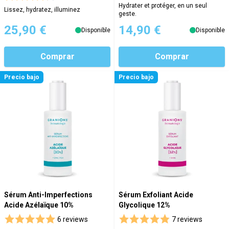
Hydrater et protéger, en un seul
Lissez, hydratez, illuminez
geste.
25,90 €
14,90 €
Disponible
Disponible
Comprar
Comprar
Precio bajo
Precio bajo
Sérum Anti-Imperfections
Sérum Exfoliant Acide
Acide Azélaïque 10%
Glycolique 12%
6 reviews
7 reviews