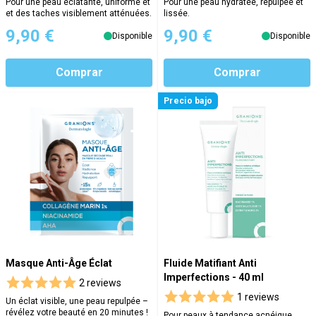
Pour une peau éclatante, uniforme et
Pour une peau hydratée, repulpée et
et des taches visiblement atténuées.
lissée.
9,90 €
9,90 €
Disponible
Disponible
Comprar
Comprar
Precio bajo
Masque Anti-Âge Éclat
Fluide Matifiant Anti
Imperfections - 40 ml
2 reviews
1 reviews
Un éclat visible, une peau repulpée –
révélez votre beauté en 20 minutes !
Pour peaux à tendance acnéique