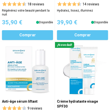
18 reviews
14 reviews
Régénérez votre beauté pendant la
Hydratez, lissez, illuminez
nuit
35,90 €
39,90 €
Disponible
Disponible
Comprar
Comprar
¡Novedad!
Anti-âge sérum liftant
Crème hydratante visage
SPF30
9 reviews