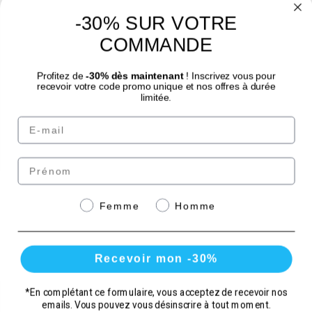
-30% SUR VOTRE
4.7
/
5
COMMANDE
Profitez de
-30% dès maintenant
! Inscrivez vous pour
recevoir votre code promo unique et nos offres à durée
limitée.
Email
© Laboratoire des GRANIONS 2026 | Pago seguro | *Norma AFNOR NF EN 17444.
Ver ficha del producto.
Prénom
Paga de forma segura
Genre
Femme
Homme
con
Recevoir mon -30%
*En complétant ce formulaire, vous acceptez de recevoir nos
Cantidad
emails. Vous pouvez vous désinscrire à tout moment.
Comprar