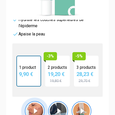
Diminue les marques et cicatrices de l'acné
Affine le grain de peau
Hydrate les couches supérieures de
l'épiderme
Apaise la peau
-3%
-5%
1 product
2 products
3 products
9,90 €
19,20 €
28,23 €
19,80 €
29,70 €