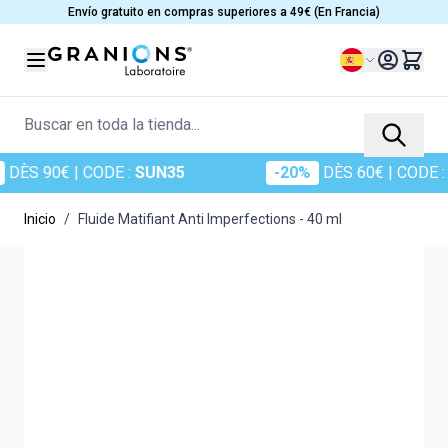
Ir al contenido
Envío gratuito en compras superiores a 49€ (En Francia)
Lenguaje
Buscar en toda la tienda...
S 90€
| CODE :
SUN35
-20%
DÈS 60€
| CODE :
SUN
Inicio
/
Fluide Matifiant Anti Imperfections - 40 ml
Main image
Click to view image in fullscreen