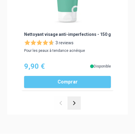
Nettoyant visage anti-imperfections - 150 g
Baume Ci
40 ml
3 reviews
Pour les peaux à tendance acnéique
Répare et 
9,90 €
9,90
Disponible
Comprar