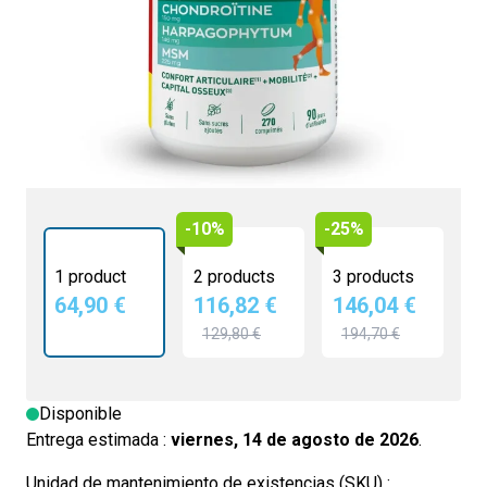
64,90 €
Favorece la flexibilidad articular
mejora la movilidad
apoyo al capital óseo
-10%
-25%
1 product
2 products
3 products
64,90 €
116,82 €
146,04 €
129,80 €
194,70 €
Disponible
Entrega estimada :
viernes, 14 de agosto de 2026
.
Unidad de mantenimiento de existencias (SKU) :