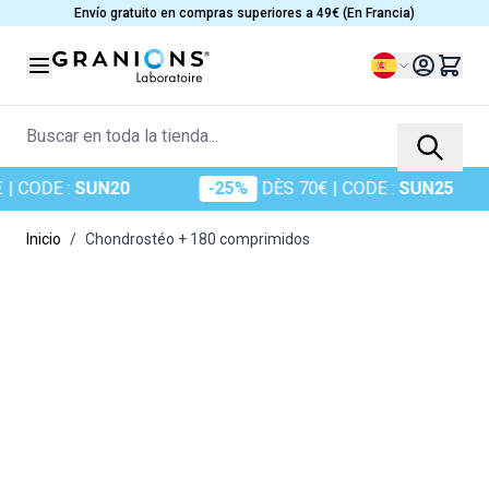
Ir al contenido
Envío gratuito en compras superiores a 49€ (En Francia)
Lenguaje
Buscar en toda la tienda...
CODE :
SUN20
-25%
DÈS 70€
| CODE :
SUN25
Inicio
/
Chondrostéo + 180 comprimidos
Main image
Click to view image in fullscreen