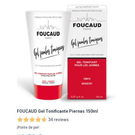
Navigating through the elements of the carousel is possibl
Press to skip carousel
FOUCAUD Gel Tonificante Piernas 150ml
34 reviews
¡Ponte de pie!