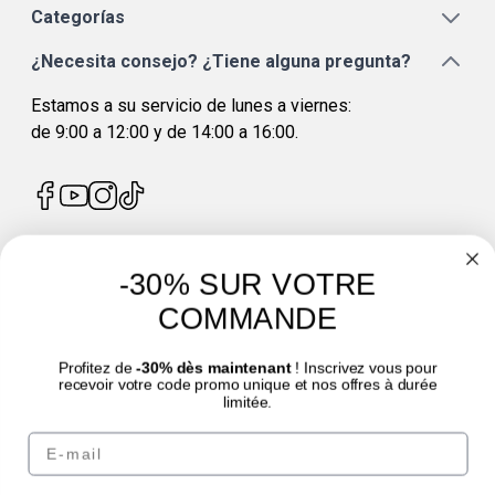
Categorías
¿Necesita consejo? ¿Tiene alguna pregunta?
Estamos a su servicio de lunes a viernes:
de 9:00 a 12:00 y de 14:00 a 16:00.
-30% SUR VOTRE
4.7
/
5
COMMANDE
Profitez de
-30% dès maintenant
! Inscrivez vous pour
recevoir votre code promo unique et nos offres à durée
limitée.
Email
© Laboratoire des GRANIONS 2026 | Pago seguro | *Norma AFNOR NF EN 17444.
Ver ficha del producto.