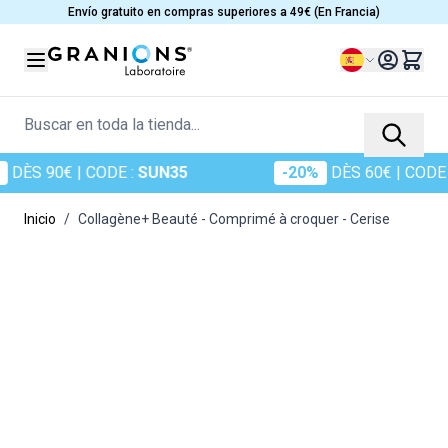
Ir al contenido
Envío gratuito en compras superiores a 49€ (En Francia)
Lenguaje
Buscar en toda la tienda...
 90€
| CODE :
SUN35
-20%
DÈS 60€
| CODE :
SU
Inicio
/
Collagène+ Beauté - Comprimé à croquer - Cerise
Main image
Click to view image in fullscreen