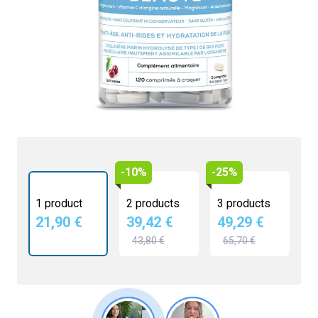
21,90 €
4.6/5 -
8 reviews
Collagène marin hydrolysé de type 1
Bas poids moléculaire
Associé à des vitamines et minéraux
Haute assimilation
-10%
-25%
1 product
2 products
3 products
21,90 €
39,42 €
49,29 €
43,80 €
65,70 €