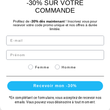
-30% SUR VOTRE
4.7
/
5
COMMANDE
Profitez de
-30% dès maintenant
! Inscrivez vous pour
recevoir votre code promo unique et nos offres à durée
limitée.
Email
© Laboratoire des GRANIONS 2026 | Pago seguro | *Norma AFNOR NF EN 17444.
Ver ficha del producto.
Prénom
Paga de forma segura
Genre
Femme
Homme
con
Recevoir mon -30%
*En complétant ce formulaire, vous acceptez de recevoir nos
Cantidad
emails. Vous pouvez vous désinscrire à tout moment.
Comprar