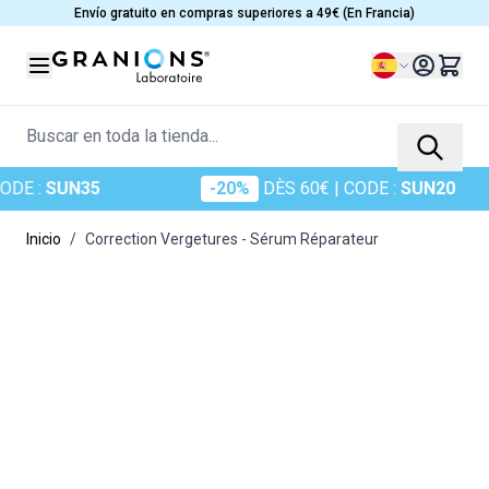
Ir al contenido
Envío gratuito en compras superiores a 49€ (En Francia)
Lenguaje
Buscar en toda la tienda...
DE :
SUN35
-20%
DÈS 60€
| CODE :
SUN20
Inicio
/
Correction Vergetures - Sérum Réparateur
Main image
Click to view image in fullscreen