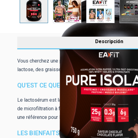
Descripción
Vous cherchez une protéine ultra pure sans inconfort dige
lactose, des graisses et des sucres. Résultat, un isola
QU'EST CE QUE L'ISOLAT DE PROTÉINE D
Le lactosérum est la fraction liquide issue de la fabricat
de microfiltration à froid permet d'en extraire les protéi
une référence pour les sportifs.
LES BIENFAITS ET POURQUOI CHOISIR PU