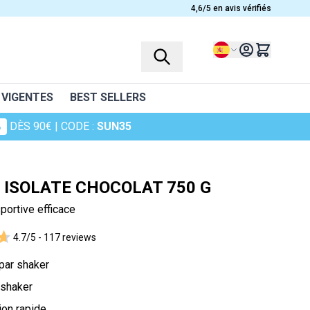
4,6/5 en avis vérifiés
Lenguaje
 VIGENTES
BEST SELLERS
%
DÈS 90€
| CODE :
SUN35
PERFILES
PLANTES
Complementos alimenticios para niños
Ashwagandha
 ISOLATE CHOCOLAT 750 G
Mujeres
Bruyère
sportive efficace
Hombres
Camomille
4.7/5 -
117 reviews
Personas mayores
Canneberge
Deportistas
Cheveux de venus
par shaker
ra la piel
Curcuma
 shaker
Harpagophytum
ion rapide