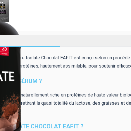
stif ? Pure Isolate Chocolat EAFIT est conçu selon un procédé de 
t à 90% de protéines, hautement assimilable, pour soutenir effic
E LACTOSÉRUM ?
ion du lait, naturellement riche en protéines de haute valeur biolo
nes tout en retirant la quasi totalité du lactose, des graisses et 
RE ISOLATE CHOCOLAT EAFIT ?