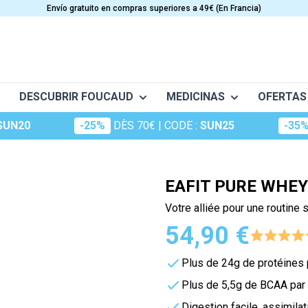
Envío gratuito en compras superiores a 49€ (En Francia)
DESCUBRIR FOUCAUD
MEDICINAS
OFERTAS
SUN20
-25%
DÈS 70€
| CODE :
SUN25
-35
téo
Frictions
Conceptio
Granions
ES
CUIDADO
VITAMINAS
tant musculaire
Huiles essentielles
Dermatologie
Oligosol
ia
Anti-edad
Vitamine A
EAFIT PURE WHEY
Huiles végétales
Lo escencial
Rubozinc
ento y circulación
Belleza
Vitamine B
Votre alliée pour une routine 
ge (maux d'hiver)
Suplementos capilares
Vitamine C
kid
Macérât
Oligoéléments
54,90 €
portive
es
Cosméticos
Vitamina D
experts
Hydrop
Foucaud
Vitamine E
Plus de 24g de protéines 
m
Oligosun
Complementos alimenticios pa
Multivitamines
Plus de 5,5g de BCAA par
cys
Sommeil
rdiovascular
Solar
Digestion facile, assimilat