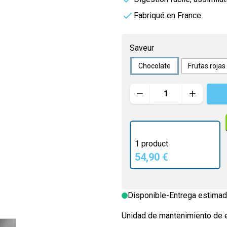
 masculinos
o
Vitamineris
Fabriqué en France
uille
All-in-One
Saveur
é
Somatoline
Chocolate
Frutas rojas
Effervescente
Cantidad
 Santé
1 product
54,90 €
Disponible
-
Entrega estimad
Unidad de mantenimiento de e
e
ew larger image