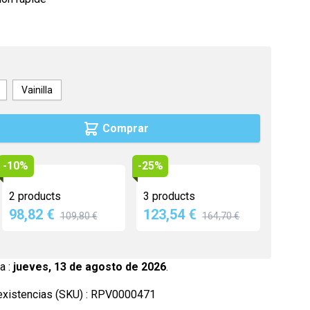
Maca
Myrtille
Propolis
Psyllium
Vainilla
Quinquina
Comprar
Reine des prés
Rhodiola
-10%
-25%
Vigne rouge
Safran
2 products
3 products
98,82 €
123,54 €
109,80 €
164,70 €
a :
jueves, 13 de agosto de 2026
.
xistencias (SKU) :
RPV0000471