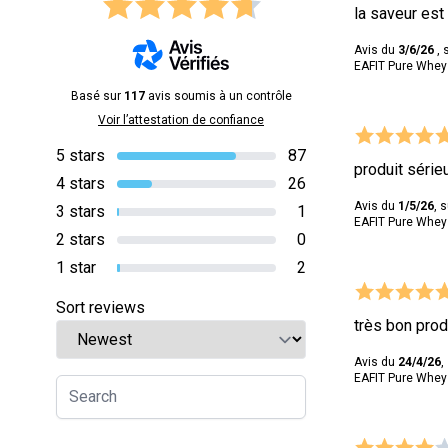
la saveur est
Avis du
3/6/26
, 
EAFIT Pure Whey 
Basé sur
117
avis soumis à un contrôle
Voir l’attestation de confiance
5 stars
87
produit série
4 stars
26
Avis du
1/5/26
, 
3 stars
1
EAFIT Pure Whey 
2 stars
0
1 star
2
Sort reviews
très bon prod
Avis du
24/4/26
,
EAFIT Pure Whey 