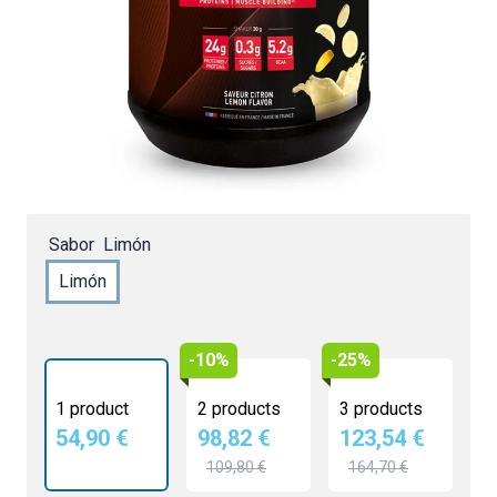
54,90 €
4.5/5 -
60 reviews
25g de protéines par shaker
Enrichie en créatine
Digestion facile, assimilation rapide
Fabriqué en France
Sabor
Limón
Limón
-10%
-25%
1 product
2 products
3 products
54,90 €
98,82 €
123,54 €
109,80 €
164,70 €