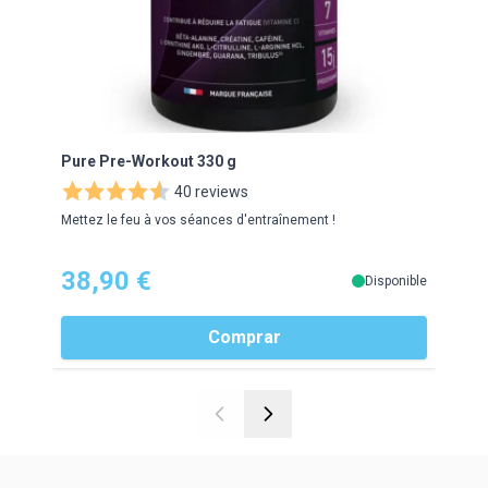
Pure Pre-Workout 330 g
EAFI
40 reviews
Mettez le feu à vos séances d'entraînement !
Moell
38,90 €
14
Disponible
Comprar