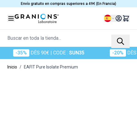
Ir al contenido
Envío gratuito en compras superiores a 49€ (En Francia)
Lenguaje
Buscar en toda la tienda...
-35%
DÈS 90€
| CODE :
SUN35
-20%
DÈS 60€
Inicio
/
EAFIT Pure Isolate Premium
Main image
Click to view image in fullscreen