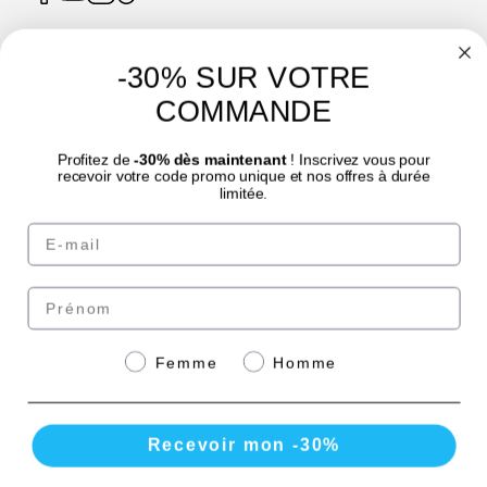
-30% SUR VOTRE
4.7
/
5
COMMANDE
Profitez de
-30% dès maintenant
! Inscrivez vous pour
recevoir votre code promo unique et nos offres à durée
limitée.
Email
© Laboratoire des GRANIONS 2026 | Pago seguro | *Norma AFNOR NF EN 17444.
Ver ficha del producto.
Prénom
Paga de forma segura
Genre
Femme
Homme
con
Recevoir mon -30%