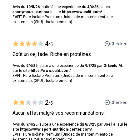
Avis du
10/5/26
, suite à une expérience du
4/4/26
par
an
anonymous user
sur le site
https://www.eafit.com/
EAFIT Pure Isolate Premium (Unidad de mantenimiento de
existencias (SKU) : Isolatpremium)
4
Checked
/5
Goût un oej fade. Riche en protéines
Avis du
9/4/25
, suite à une expérience du
9/3/25
par
Orlando M.
sur le site
https://www.eafit.com/
EAFIT Pure Isolate Premium (Unidad de mantenimiento de
existencias (SKU) : Isolatpremium)
2
Checked
/5
Aucun effet malgré vos recommandations.
Avis du
9/4/25
, suite à une expérience du
8/3/25
par
Joel H.
sur le
site
https://www.sport-nutrition-center.com/
EAFIT Pure Isolate Premium (Unidad de mantenimiento de
existencias (SKU) : Isolatpremium)