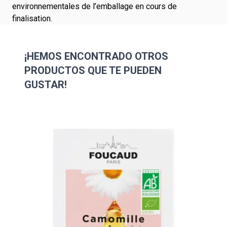
environnementales de l’emballage en cours de
finalisation.
¡HEMOS ENCONTRADO OTROS
PRODUCTOS QUE TE PUEDEN
GUSTAR!
Navigating through the elements of the carousel is possibl
Press to skip carousel
Press to go to carousel navigation
Preci