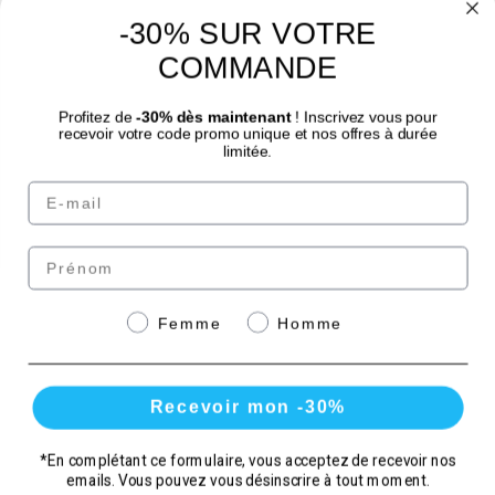
-30% SUR VOTRE
4.7
/
5
COMMANDE
Profitez de
-30% dès maintenant
! Inscrivez vous pour
recevoir votre code promo unique et nos offres à durée
limitée.
Email
© Laboratoire des GRANIONS 2026 | Pago seguro | *Norma AFNOR NF EN 17444.
Ver ficha del producto.
Prénom
Paga de forma segura
Genre
Femme
Homme
con
Recevoir mon -30%
*En complétant ce formulaire, vous acceptez de recevoir nos
emails. Vous pouvez vous désinscrire à tout moment.