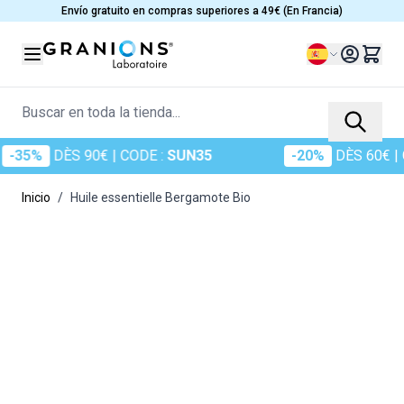
Ir al contenido
Envío gratuito en compras superiores a 49€ (En Francia)
Lenguaje
Buscar en toda la tienda...
35%
DÈS 90€
| CODE :
SUN35
-20%
DÈS 60€
| CO
Inicio
/
Huile essentielle Bergamote Bio
Main image
Click to view image in fullscreen