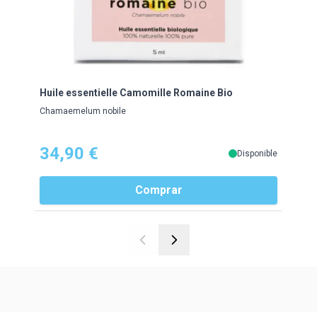
Huile essentielle Camomille Romaine Bio
Huil
Chamaemelum nobile
Menth
34,90 €
10
Disponible
Comprar