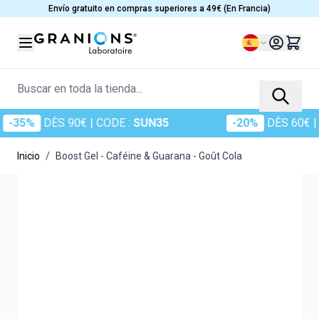
Ir al contenido
Envío gratuito en compras superiores a 49€ (En Francia)
Lenguaje
Buscar en toda la tienda...
35%
DÈS 90€
| CODE :
SUN35
-20%
DÈS 60€
| CO
Inicio
/
Boost Gel - Caféine & Guarana - Goût Cola
Main image
Click to view image in fullscreen