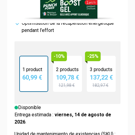
Apport glucidique et caféine élevé
soutien à la performance physique et mentale
Optimisation de la récupération énergétique
pendant l’effort
-10%
-25%
1 product
2 products
3 products
60,99 €
109,78 €
137,22 €
121,98 €
182,97 €
Disponible
Entrega estimada :
viernes, 14 de agosto de
2026
.
Unidad de mantenimiento de existencias (SKU) :