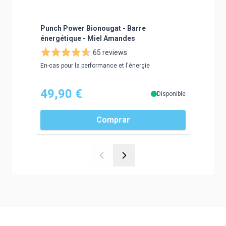
Punch Power Bionougat - Barre
Punch P
énergétique - Miel Amandes
65 reviews
Boisson é
En-cas pour la performance et l'énergie
49,90 €
26,9
Disponible
Comprar