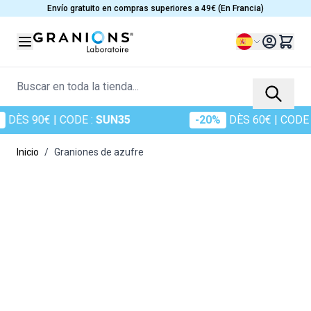
Ir al contenido
Envío gratuito en compras superiores a 49€ (En Francia)
Lenguaje
Buscar en toda la tienda...
DÈS 90€
| CODE :
SUN35
-20%
DÈS 60€
| CODE :
Inicio
/
Graniones de azufre
Main image
Click to view image in fullscreen