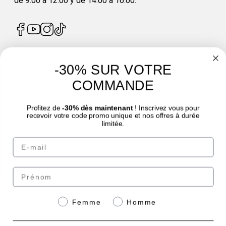
de 9:00 a 12:00 y de 14:00 a 16:00.
-30% SUR VOTRE
4.7
/
5
COMMANDE
Profitez de
-30% dès maintenant
! Inscrivez vous pour
recevoir votre code promo unique et nos offres à durée
limitée.
Email
© Laboratoire des GRANIONS 2026 | Pago seguro | *Norma AFNOR NF EN 17444.
Ver ficha del producto.
Prénom
Paga de forma segura
Genre
Femme
Homme
con