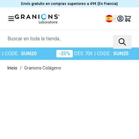
Ir al contenido
Envío gratuito en compras superiores a 49€ (En Francia)
Lenguaje
Buscar en toda la tienda...
DE :
SUN20
-25%
DÈS 70€
| CODE :
SUN25
Inicio
/
Granions Colágeno
Main image
Click to view image in fullscreen