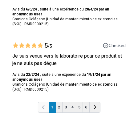
Avis du
6/6/24
, suite à une expérience du
28/4/24
par
an
anonymous user
Granions Colágeno (Unidad de mantenimiento de existencias
(SKU) : RMD0000215)
5
Checked
/5
Je suis venue vers le laboratoire pour ce produit et
je ne suis pas déçue
Avis du
22/2/24
, suite à une expérience du
19/1/24
par
an
anonymous user
Granions Colágeno (Unidad de mantenimiento de existencias
(SKU) : RMD0000215)
1
2
3
4
5
6
Anterior
Anterior