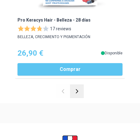
Pro Keracys Hair - Belleza - 28 días
GRAN
Hial
17 reviews
BELLEZA, CRECIMIENTO Y PIGMENTACIÓN
Compl
26,90 €
24
Disponible
Comprar