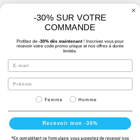
-30% SUR VOTRE
4.7
/
5
COMMANDE
Profitez de
-30% dès maintenant
! Inscrivez vous pour
recevoir votre code promo unique et nos offres à durée
limitée.
Email
© Laboratoire des GRANIONS 2026 | Pago seguro | *Norma AFNOR NF EN 17444.
Ver ficha del producto.
Prénom
Paga de forma segura
Genre
Femme
Homme
con
Recevoir mon -30%
*En complétant ce formulaire, vous acceptez de recevoir nos