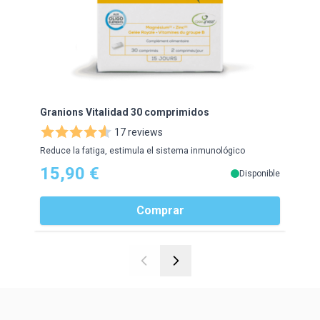
Granions Vitalidad 30 comprimidos
Gran
17 reviews
Reduce la fatiga, estimula el sistema inmunológico
Levad
15,90 €
21
Disponible
Comprar