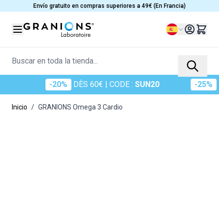
Ir al contenido
Envío gratuito en compras superiores a 49€ (En Francia)
Lenguaje
Buscar en toda la tienda...
-20%
-20%
DÈS 60€
DÈS 60€
| CODE :
| CODE :
SUN20
SUN20
-25%
-25%
DÈS 70€
DÈS
Inicio
/
GRANIONS Omega 3 Cardio
Main image
Click to view image in fullscreen