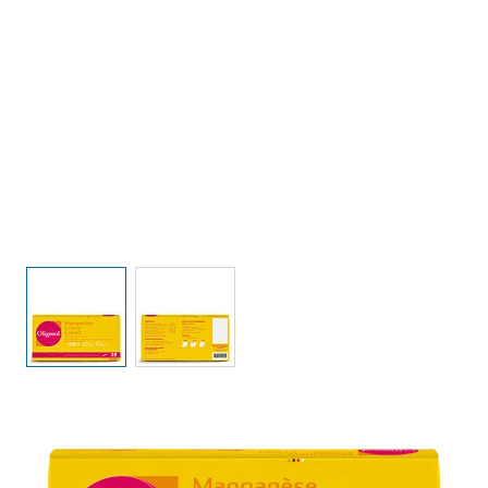
View larger image
View larger image
MANGANÈSE CUIVRE COBALT
OLIGOSOL
Unidad de mantenimiento de existencias (SKU) :