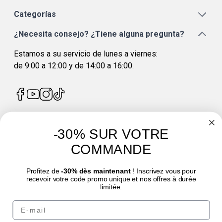
Categorías
¿Necesita consejo? ¿Tiene alguna pregunta?
Estamos a su servicio de lunes a viernes:
de 9:00 a 12:00 y de 14:00 a 16:00.
-30% SUR VOTRE
4.7
/
5
COMMANDE
Profitez de
-30% dès maintenant
! Inscrivez vous pour
recevoir votre code promo unique et nos offres à durée
limitée.
Email
© Laboratoire des GRANIONS 2026 | Pago seguro | *Norma AFNOR NF EN 17444.
Ver ficha del producto.