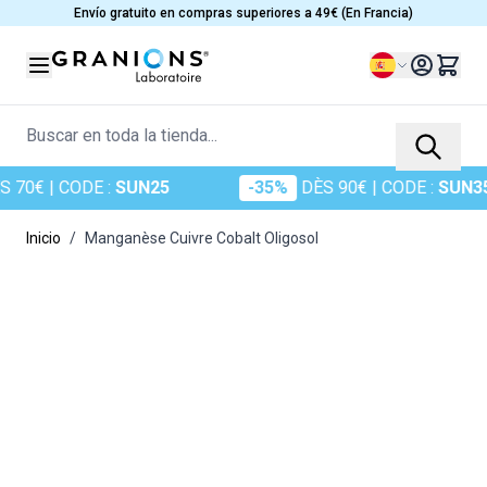
Ir al contenido
Envío gratuito en compras superiores a 49€ (En Francia)
Lenguaje
Buscar en toda la tienda...
 70€
| CODE :
SUN25
-35%
DÈS 90€
| CODE :
SUN35
Inicio
/
Manganèse Cuivre Cobalt Oligosol
Main image
Click to view image in fullscreen