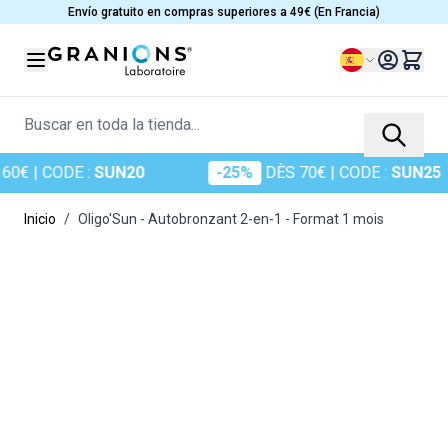
Ir al contenido
Envío gratuito en compras superiores a 49€ (En Francia)
Lenguaje
Buscar en toda la tienda...
| CODE :
SUN20
-25%
DÈS 70€
| CODE :
SUN25
Inicio
/
Oligo'Sun - Autobronzant 2-en-1 - Format 1 mois
Main image
Click to view image in fullscreen