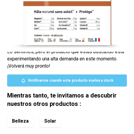
17,90 €
4.8/5 -
5 reviews
Hâle progressif et naturel
Conçu pour protéger la peau
Enrichi en nutriments
Lo sentimos, pero el producto que estás buscando está
experimentando una alta demanda en este momento.
¡Volverá muy pronto!
Notificarme cuando este producto vuelva a stock
Mientras tanto, te invitamos a descubrir
nuestros otros productos :
Belleza
Solar