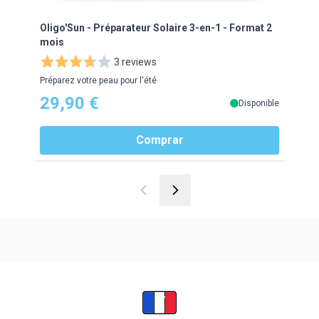
Oligo'Sun - Préparateur Solaire 3-en-1 - Format 2
Olig
mois
moi
3 reviews
Préparez votre peau pour l'été
Prépa
29,90 €
16
Disponible
Comprar