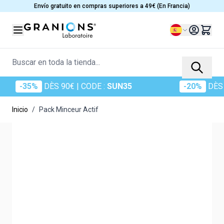
Ir al contenido
Envío gratuito en compras superiores a 49€ (En Francia)
Lenguaje
Buscar en toda la tienda...
-35%
DÈS 90€
| CODE :
SUN35
-20%
DÈS 60
Inicio
/
Pack Minceur Actif
Main image
Click to view image in fullscreen