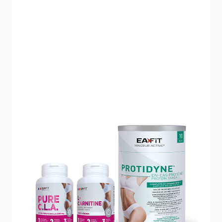
PACK MINCEUR ACTIF
Sculptez votre silhouette, boostez vos
performances.
66,90 €
78,70 €
4.5/5 -
79 reviews
Programme complet et ciblé
Formules expertes
En-cas équilibré
Fabriqué en France