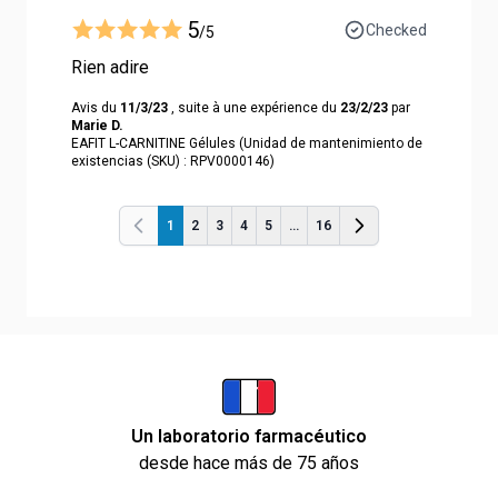
5
Checked
/5
Rien adire
Avis du
11/3/23
, suite à une expérience du
23/2/23
par
Marie D.
EAFIT L-CARNITINE Gélules (Unidad de mantenimiento de
existencias (SKU) : RPV0000146)
1
2
3
4
5
...
16
Anterior
Anterior
Un laboratorio farmacéutico
desde hace más de 75 años