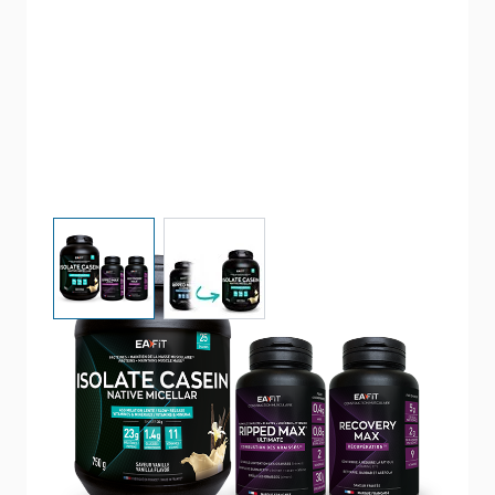
View larger image
View larger image
PACKS SÈCHE ET DÉFINITION
MUSCULAIRE ISOLATE
VANILLE
Affûtez votre physique, boostez votre
récupération.