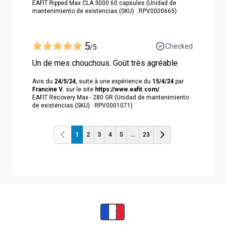
EAFIT Ripped Max CLA 3000 60 capsules (Unidad de
mantenimiento de existencias (SKU) : RPV0000665)
5
Checked
/5
Un de mes chouchous. Goût très agréable
Avis du
24/5/24
, suite à une expérience du
15/4/24
par
Francine V.
sur le site
https://www.eafit.com/
EAFIT Recovery Max - 280 GR (Unidad de mantenimiento
de existencias (SKU) : RPV0001071)
1
2
3
4
5
...
23
Anterior
Anterior