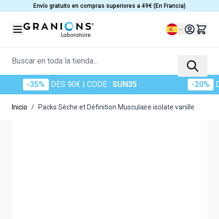
Ir al contenido
Envío gratuito en compras superiores a 49€ (En Francia)
Lenguaje
Buscar en toda la tienda...
-35%
DÈS 90€
| CODE :
SUN35
-20%
DÈS
Inicio
/
Packs Sèche et Définition Musculaire isolate vanille
Main image
Click to view image in fullscreen