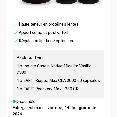
77,25 €
90,88 €
4.5/5 -
113 reviews
Triple action
Haute teneur en protéines lentes
Apport complet post-effort
Régulation lipidique optimisée
Pack content
1
x
Isolate Casein Native Micellar Vanille
750g
1
x
EAFIT Ripped Max CLA 3000 60 capsules
1
x
EAFIT Recovery Max - 280 GR
Disponible
Entrega estimada :
viernes, 14 de agosto de
2026
.