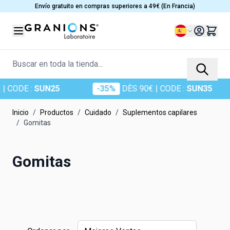
Ir al contenido
Envío gratuito en compras superiores a 49€ (En Francia)
Lenguaje
Buscar en toda la tienda...
 CODE :
SUN25
-35%
DÈS 90€
| CODE :
SUN35
Inicio
/
Productos
/
Cuidado
/
Suplementos capilares
/
Gomitas
Gomitas