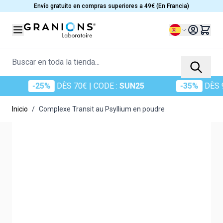
Ir al contenido
Envío gratuito en compras superiores a 49€ (En Francia)
Lenguaje
Buscar en toda la tienda...
-25%
DÈS 70€
| CODE :
SUN25
-35%
DÈS 90€
| C
Inicio
/
Complexe Transit au Psyllium en poudre
Main image
Click to view image in fullscreen