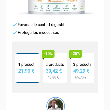
Facilite le transit
Lutte contre la constipation
Favorise le confort digestif
Protège les muqueuses
-10%
-25%
1 product
2 products
3 products
21,90 €
39,42 €
49,29 €
43,80 €
65,70 €