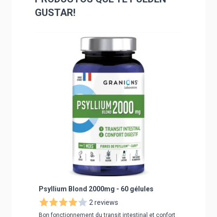
GUSTAR!
Navigating through the elements of the carousel is poss
Press to skip carousel
Press to go to carousel navigation
Psyllium Blond 2000mg - 60 gélules
Digesti
2 reviews
Bon fonctionnement du transit intestinal et confort
Dédié au c