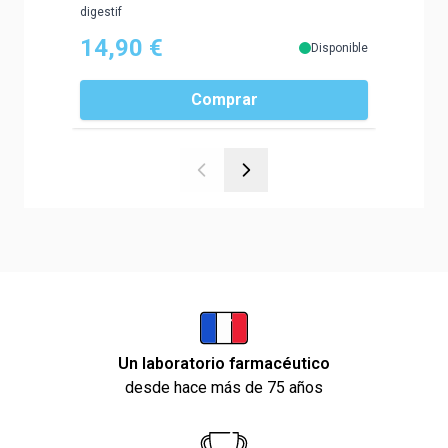
digestif
14,90 €
17,9
Disponible
Comprar
Un laboratorio farmacéutico
desde hace más de 75 años