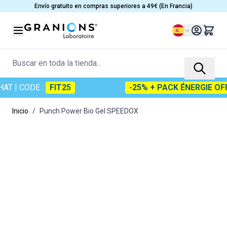
Ir al contenido
Envío gratuito en compras superiores a 49€ (En Francia)
Lenguaje
Buscar en toda la tienda...
T
| CODE :
FIT25
-25% + PACK ÉNERGIE OFFE
Inicio
/
Punch Power Bio Gel SPEEDOX
Main image
Click to view image in fullscreen