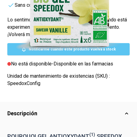
Sans colorant ni conservateur
Lo sentimos, pero el producto que estás buscando está
experimentando una alta demanda en este momento.
¡Volverá muy pronto!
Notificarme cuando este producto vuelva a stock
No está disponible
-
Disponible en las farmacias
Unidad de mantenimiento de existencias (SKU) :
SpeedoxConfig
Descripción
(1)
POURQUOI GEL ANTIOXYDANT
SPEEDOX