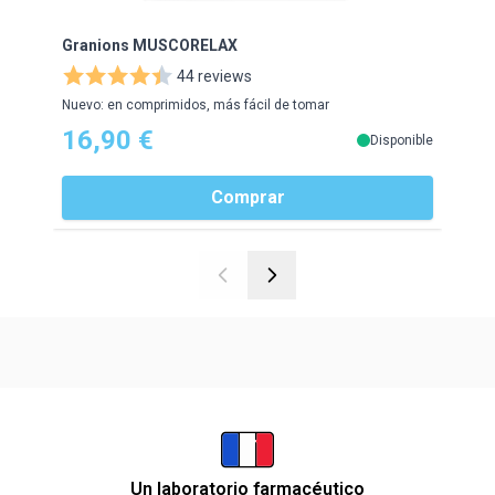
Granions MUSCORELAX
Punc
44 reviews
Nuevo: en comprimidos, más fácil de tomar
Gel d
16,90 €
Disponible
Comprar
Un laboratorio farmacéutico