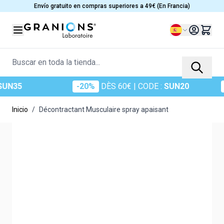
Ir al contenido
Envío gratuito en compras superiores a 49€ (En Francia)
Lenguaje
Buscar en toda la tienda...
5
-20%
DÈS 60€
| CODE :
SUN20
-25
Inicio
/
Décontractant Musculaire spray apaisant
Main image
Click to view image in fullscreen