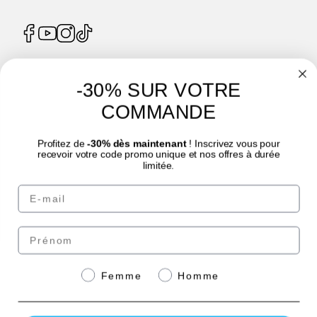
-30% SUR VOTRE
4.7
/
5
COMMANDE
Profitez de
-30% dès maintenant
! Inscrivez vous pour
recevoir votre code promo unique et nos offres à durée
limitée.
Email
© Laboratoire des GRANIONS 2026 | Pago seguro | *Norma AFNOR NF EN 17444.
Ver ficha del producto.
Prénom
Paga de forma segura
Genre
Femme
Homme
con