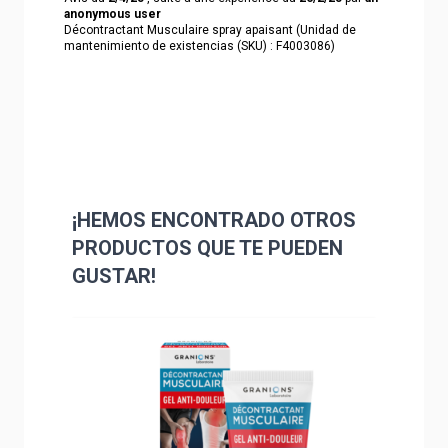
anonymous user
Décontractant Musculaire spray apaisant (Unidad de
mantenimiento de existencias (SKU) : F4003086)
¡HEMOS ENCONTRADO OTROS
PRODUCTOS QUE TE PUEDEN
GUSTAR!
Navigating through the elements of the carousel is poss
Press to skip carousel
Press to go to carousel navigation
Precio b