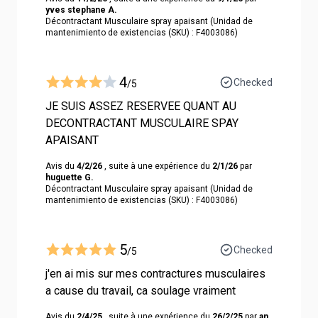
yves stephane A.
Décontractant Musculaire spray apaisant (Unidad de
mantenimiento de existencias (SKU) : F4003086)
4
Checked
/5
JE SUIS ASSEZ RESERVEE QUANT AU
DECONTRACTANT MUSCULAIRE SPAY
APAISANT
Avis du
4/2/26
, suite à une expérience du
2/1/26
par
huguette G.
Décontractant Musculaire spray apaisant (Unidad de
mantenimiento de existencias (SKU) : F4003086)
5
Checked
/5
j'en ai mis sur mes contractures musculaires
a cause du travail, ca soulage vraiment
Avis du
2/4/25
, suite à une expérience du
26/2/25
par
an