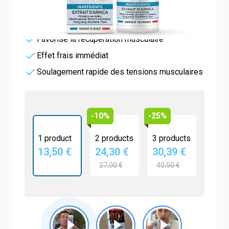
13,50 €
4.8/5 -
5 reviews
Apaise et détend les muscles
Favorise la récupération musculaire
Effet frais immédiat
Soulagement rapide des tensions musculaires
-10%
-25%
1 product
2 products
3 products
13,50 €
24,30 €
30,39 €
27,00 €
40,50 €