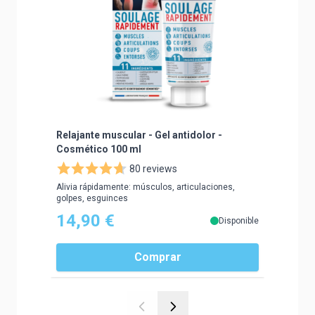
Relajante muscular - Gel antidolor -
Patchs 
Cosmético 100 ml
Décontr
80 reviews
Alivia rápidamente: músculos, articulaciones,
Soulagez 
golpes, esguinces
diffuse po
14,90 €
10,9
Disponible
Comprar