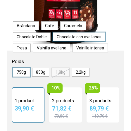
Saveur
Arándano
Café
Caramelo
Chocolate Doble
Chocolate con avellanas
Fresa
Vainilla avellana
Vainilla intensa
Poids
750g
850g
1,8kg
2.2kg
-10%
-25%
1 product
2 products
3 products
39,90 €
71,82 €
89,79 €
79,80 €
119,70 €