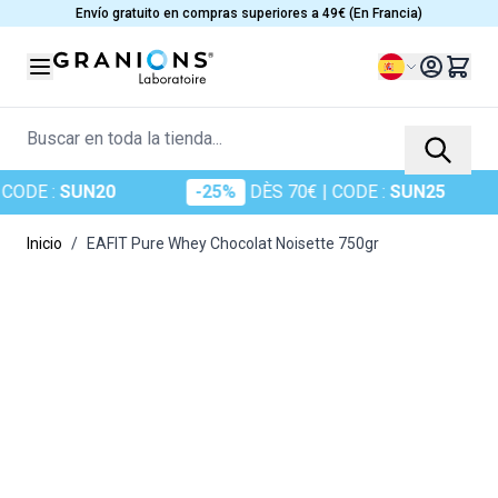
Ir al contenido
Envío gratuito en compras superiores a 49€ (En Francia)
Lenguaje
Buscar en toda la tienda...
:
SUN20
-25%
DÈS 70€
| CODE :
SUN25
-3
Inicio
/
EAFIT Pure Whey Chocolat Noisette 750gr
Main image
Click to view image in fullscreen