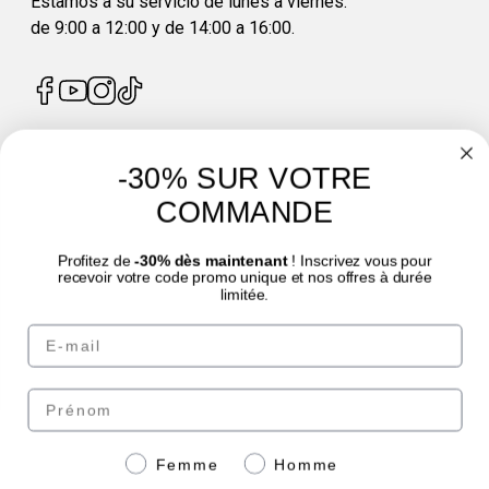
Estamos a su servicio de lunes a viernes:
de 9:00 a 12:00 y de 14:00 a 16:00.
-30% SUR VOTRE
4.7
/
5
COMMANDE
Profitez de
-30% dès maintenant
! Inscrivez vous pour
recevoir votre code promo unique et nos offres à durée
limitée.
Email
© Laboratoire des GRANIONS 2026 | Pago seguro | *Norma AFNOR NF EN 17444.
Ver ficha del producto.
Prénom
Paga de forma segura
Genre
Femme
Homme
con