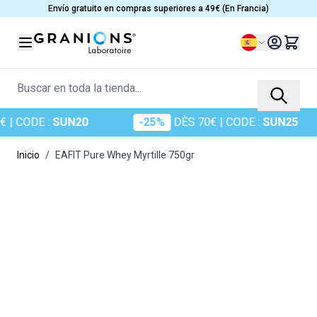
Ir al contenido
Envío gratuito en compras superiores a 49€ (En Francia)
Lenguaje
Buscar en toda la tienda...
E :
SUN20
-25%
DÈS 70€
| CODE :
SUN25
-
Inicio
/
EAFIT Pure Whey Myrtille 750gr
Main image
Click to view image in fullscreen