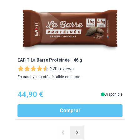
EAFIT La Barre Protéinée - 46 g
EAFI
220 reviews
En-cas hyperprotéiné faible en sucre
Le mei
44,90 €
29
Disponible
Comprar