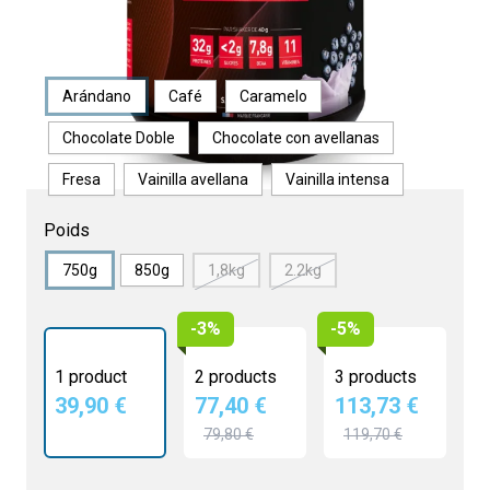
Saveur
Arándano
Café
Caramelo
Chocolate Doble
Chocolate con avellanas
Fresa
Vainilla avellana
Vainilla intensa
Poids
750g
850g
1,8kg
2.2kg
-3%
-5%
1 product
2 products
3 products
39,90 €
77,40 €
113,73 €
79,80 €
119,70 €