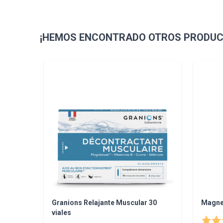
¡HEMOS ENCONTRADO OTROS PRODUCT
Navigating through the elements of the carousel is pos
Press to skip carousel
Press to go to carousel navigation
Granions Relajante Muscular 30
Magne
viales