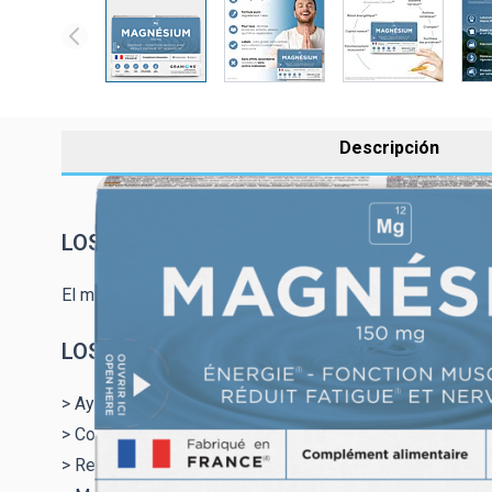
Descripción
LOS BENEFICIOS DEL MAGNESIO :
El magnesio contribuye a la reducción de la fatiga (1), 
LOS BENEFICIOS DE LOS GRANOS DE MAGN
> Ayuda a reducir la fatiga y el estrés.
> Contribuye a la función muscular y psicológica normal.
> Reduce la fatiga.