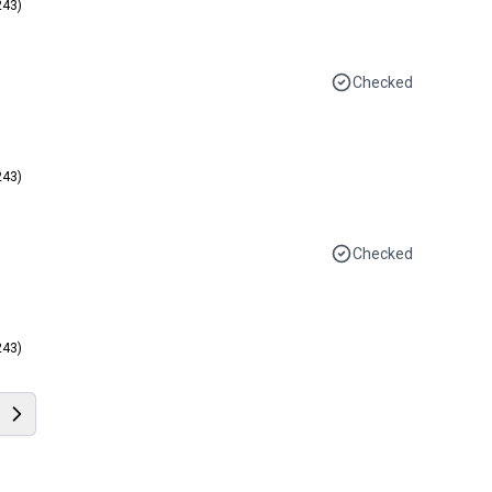
243)
Checked
243)
Checked
243)
Anterior