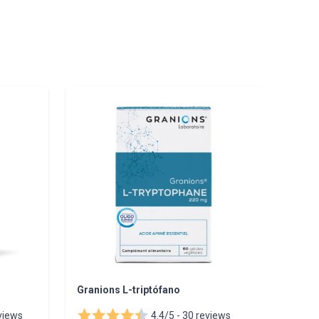
 to carousel navigation using the skip links.
Granions L-triptófano
Huile
views
4.4/5 -
30 reviews
Citru