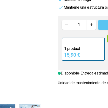
 masculinos
o
Vitamineris
Mantiene una estructura ó
uille
All-in-One
Cantidad
é
Somatoline
Effervescente
 Santé
1 product
15,90 €
Disponible
-
Entrega estimad
Unidad de mantenimiento de e
image
View larger image
View larger image
View larger image