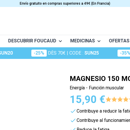
Envío gratuito en compras superiores a 49€ (En Francia)
DESCUBRIR FOUCAUD
MEDICINAS
OFERTAS
SUN20
-25%
DÈS 70€
| CODE :
SUN25
-35
téo
Frictions
Conceptio
Granions
ES
CUIDADO
VITAMINAS
tant musculaire
Huiles essentielles
Dermatologie
Oligosol
ia
Anti-edad
Vitamine A
MAGNESIO 150 MG
Huiles végétales
Lo escencial
Rubozinc
ento y circulación
Belleza
Vitamine B
Energía - Función muscular
ge (maux d'hiver)
Suplementos capilares
Vitamine C
kid
Macérât
Oligoéléments
15,90 €
portive
es
Cosméticos
Vitamina D
experts
Hydrop
Foucaud
Vitamine E
Contribuye a reducir la fat
m
Oligosun
Complementos alimenticios pa
Multivitamines
Contribuye al funcionamie
cys
Sommeil
rdiovascular
Solar
Reduce la fatiga