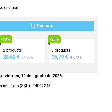
Maca
sea normal
Myrtille
Propolis
Comprar
Psyllium
Quinquina
-10%
-25%
Reine des prés
2 products
3 products
Rhodiola
28,62 €
35,79 €
31,80 €
47,70 €
Vigne rouge
Safran
a :
viernes, 14 de agosto de 2026
.
xistencias (SKU) :
F4002243