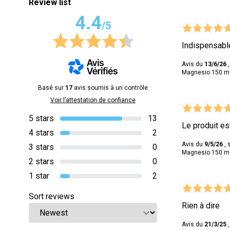
Review list
4.4
/5
Indispensabl
Avis du
13/6/26
,
Magnesio 150 mg 
Basé sur
17
avis soumis à un contrôle
Voir l’attestation de confiance
5 stars
13
Le produit est
4 stars
2
Avis du
9/5/26
, 
3 stars
0
Magnesio 150 mg 
2 stars
0
1 star
2
Sort reviews
Rien à dire
Avis du
21/3/25
,