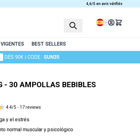
4,6/5 en avis vérifiés
Lenguaje
 VIGENTES
BEST SELLERS
%
DÈS 90€
| CODE :
SUN35
PERFILES
PLANTES
Complementos alimenticios para niños
Ashwagandha
 - 30 AMPOLLAS BEBIBLES
Mujeres
Bruyère
Hombres
Camomille
4.4/5 -
17 reviews
Personas mayores
Canneberge
Deportistas
Cheveux de venus
iga y el estrés
ra la piel
Curcuma
nto normal muscular y psicológico
Harpagophytum