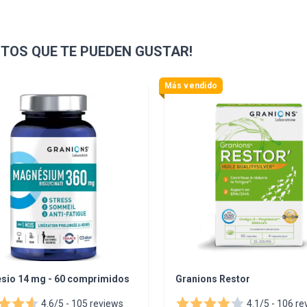
OS QUE TE PUEDEN GUSTAR!
sible using the tab key. You can skip the carousel or go straight
Más vendido
sio 14 mg - 60 comprimidos
Granions Restor
4.6/5 -
105 reviews
4.1/5 -
106 re