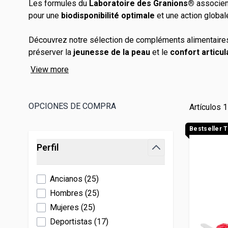
Les formules du
Laboratoire des Granions®
associen
Fertilidad y embarazo
Levure de bière
Trastornos
Manganes
pour une
biodisponibilité optimale
et une action global
Veinomix
Hydratation
Melatonina
Ojos
Molibdeno
Pat'Patro
Découvrez notre sélection de compléments alimentaire
Inmunidad
Morosil
Potasio
préserver la
jeunesse de la peau
et le
confort articul
Longévit
Libido
Niacinamide
Selenio
View more
EAFIT
Omega 3
Zinc
Probióticos
Canettes
OPCIONES DE COMPRA
Artículos
1
Shilajit
Bestseller 
Skip to product list
Perfil
filter
Ancianos
(
25
)
Hombres
(
25
)
Mujeres
(
25
)
Deportistas
(
17
)