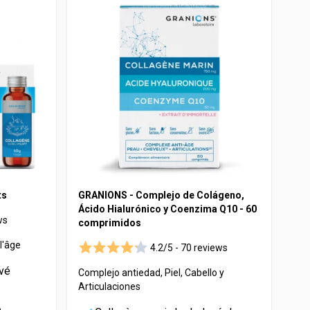
ts
GRANIONS - Complejo de Colágeno,
Ácido Hialurónico y Coenzima Q10 - 60
ws
comprimidos
l'âge
4.2/5 -
70 reviews
vé
Complejo antiedad, Piel, Cabello y
Articulaciones
p