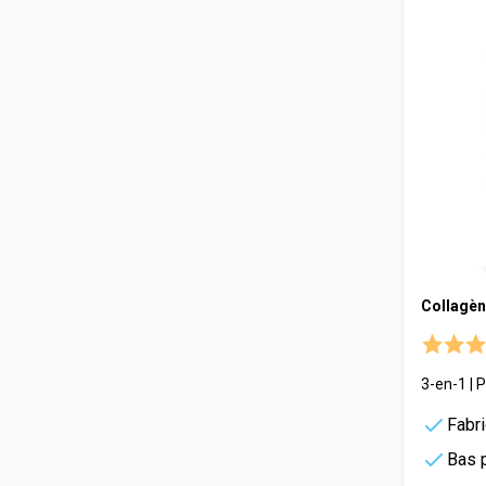
Collagène
3-en-1 | 
Fabr
Bas 