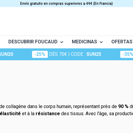
Envío gratuito en compras superiores a 49€ (En Francia)
DESCUBRIR FOUCAUD
MEDICINAS
OFERTAS
SUN20
-25%
DÈS 70€
| CODE :
SUN25
-35
téo
Frictions
Conceptio
Granions
ES
CUIDADO
VITAMINAS
tant musculaire
Huiles essentielles
Dermatologie
Oligosol
ia
Anti-edad
Vitamine A
Huiles végétales
Lo escencial
Rubozinc
ento y circulación
Belleza
Vitamine B
ge (maux d'hiver)
Suplementos capilares
Vitamine C
kid
Macérât
Oligoéléments
portive
es
Cosméticos
Vitamina D
 de collagène dans le corps humain, représentant près de
experts
Hydrop
90 %
du
Foucaud
Vitamine E
élasticité
et à la
résistance
des tissus. Avec l’âge, sa productio
m
Oligosun
Complementos alimenticios pa
Multivitamines
cys
Sommeil
rdiovascular
Solar