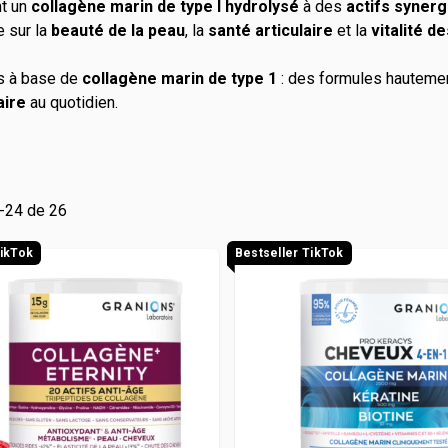
t un
collagène marin de type I hydrolysé
à des
actifs syner
 masculinos
o
e sur la
beauté de la peau
Vitamineris
, la
santé articulaire
et la
vitalité d
uille
All-in-One
s à base de
collagène marin de type 1
: des formules hautemen
aire
au quotidien.
é
Somatoline
Effervescente
 Santé
-
24
de
26
TikTok
Bestseller TikTok