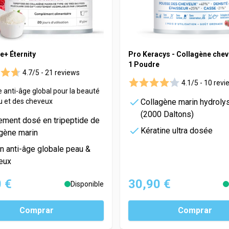
e+ Éternity
Pro Keracys - Collagène chev
1 Poudre
4.7/5 -
21 reviews
4.1/5 -
10 revi
anti-âge global pour la beauté
u et des cheveux
Collagène marin hydrolys
(2000 Daltons)
ement dosé en tripeptide de
Kératine ultra dosée
agène marin
n anti-âge globale peau &
eux
 €
30,90 €
Disponible
Comprar
Comprar