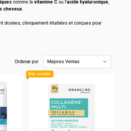
giques
comme la
vitamine C
ou l’
acide hyaluronique
,
Maca
es cheveux
.
Myrtille
t dosées, cliniquement étudiées et conçues pour
Propolis
Psyllium
Quinquina
Reine des prés
Ordenar por
Rhodiola
Vigne rouge
Más vendido
Safran