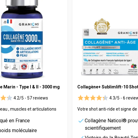
 Marin - Type I & II - 3000 mg
Collagène+ Sublimlift-10 Sho
4.2/5 -
57 reviews
4.3/5 -
6 revie
Peau , muscles et articulations
Votre shot anti-ride et signe de 
iqué en France
Collagène Naticol® prou
scientifiquement
poids moléculaire
Victoire de la Beauté To