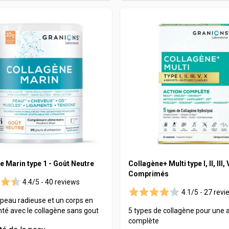
e Marin type 1 - Goût Neutre
Collagène+ Multi type I, II, III, V
Comprimés
4.4/5 -
40 reviews
4.1/5 -
27 revi
peau radieuse et un corps en
nté avec le collagène sans gout
5 types de collagène pour une 
complète