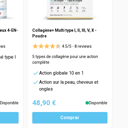
eux 4-EN-
Collagène+ Multi type I, II, III, V, X -
Poudre
ews
4.5/5 -
8 reviews
é type I
5 types de collagène pour une action
complète
Action globale 10 en 1
Action sur la peau, cheveux et
ongles
48,90 €
Disponible
Disponible
Comprar