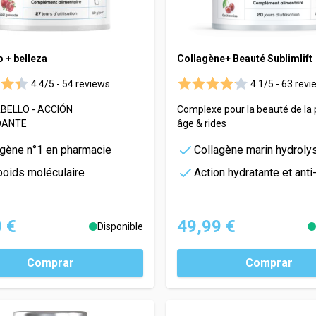
 + belleza
Collagène+ Beauté Sublimlift
4.4/5 -
54 reviews
4.1/5 -
63 revi
ABELLO - ACCIÓN
Complexe pour la beauté de la p
DANTE
âge & rides
agène n°1 en pharmacie
Collagène marin hydroly
poids moléculaire
Action hydratante et anti
 €
49,99 €
Disponible
Comprar
Comprar