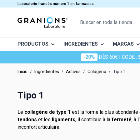
Ir al contenido
Laboratorio francés número 1 en farmacias
Buscar en toda la tienda...
PRODUCTOS
INGREDIENTES
MARCAS
-20%
DÈS 60€
| CODE :
Chondros
CATEGORÍAS
ACTIVOS
MINERAL
Inicio
/
Ingredientes
/
Activos
/
Colágeno
/
Tipo 1
Décontrac
Articulaciones y Músculos
Ácido hialurónico
Menopaus
Calcio
Duab
Bienestar diario
Champignon adaptogène
Adelgazami
Cromo
Tipo 1
Complementos alimenticios para la
Chondroitina
Nez et gor
Cobre
Granions 
circulación sanguínea
Coenzima Q10
Nutrition s
Electrolyt
Le
collagène de type 1
est la forme la plus abondante
Granions 
Confort urinario
Colágeno
Estrés
Hierro
tendons
et les
ligaments
, il contribue à la
fermeté
, à l’
Oligosti
Digestión y tránsito
inconfort articulaire.
Glucosamina
Sueño
Yodo
Fatiga y energía
Pro kera
Queratina
Sistema ca
Magnesio