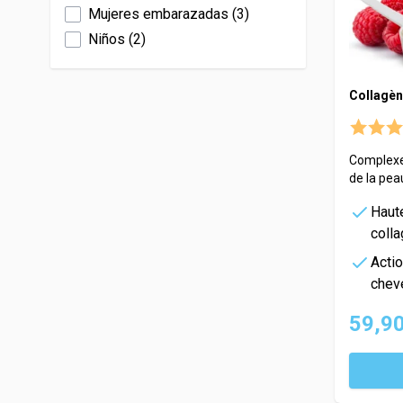
Mujeres embarazadas
(
3
)
Niños
(
2
)
Collagèn
Complexe 
de la pea
Haut
coll
Actio
chev
59,90