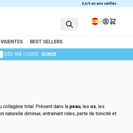
4,6/5 en avis vérifiés
Lenguaje
 VIGENTES
BEST SELLERS
%
DÈS 90€
| CODE :
SUN35
PERFILES
PLANTES
Complementos alimenticios para niños
Ashwagandha
Mujeres
Bruyère
Hombres
Camomille
Personas mayores
Canneberge
 collagène total. Présent dans la
peau
, les
os
, les
Deportistas
Cheveux de venus
n naturelle diminue, entraînant rides, perte de tonicité et
ra la piel
Curcuma
Harpagophytum