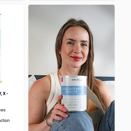
, X -
ews
action